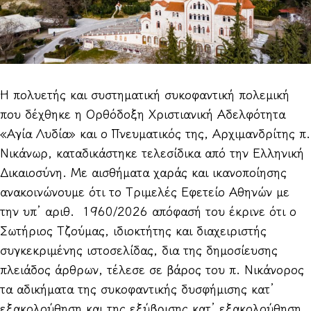
Η πολυετής και συστηματική συκοφαντική πολεμική
που δέχθηκε η Ορθόδοξη Χριστιανική Αδελφότητα
«Αγία Λυδία» και ο Πνευματικός της, Αρχιμανδρίτης π.
Νικάνωρ, καταδικάστηκε τελεσίδικα από την Ελληνική
Δικαιοσύνη. Με αισθήματα χαράς και ικανοποίησης
ανακοινώνουμε ότι το Τριμελές Εφετείο Αθηνών με
την υπ’ αριθ. 1960/2026 απόφασή του έκρινε ότι ο
Σωτήριος Τζούμας, ιδιοκτήτης και διαχειριστής
συγκεκριμένης ιστοσελίδας, δια της δημοσίευσης
πλειάδος άρθρων, τέλεσε σε βάρος του π. Νικάνορος
τα αδικήματα της συκοφαντικής δυσφήμισης κατ’
εξακολούθηση και της εξύβρισης κατ’ εξακολούθηση.